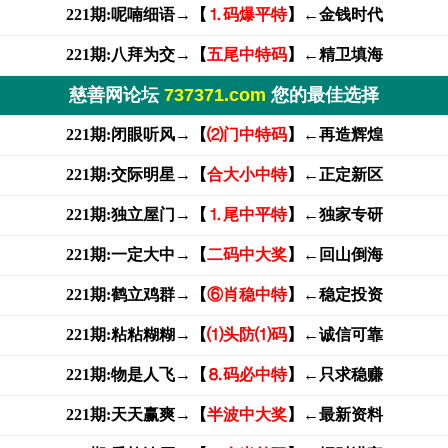
221期:呢喃细语→【
⒈码爆平特
】←金钱时代
221期:八拜为交→【
五尾中特码
】←精卫填海
慈善网论坛
737371.com
您的最佳选择
221期:闭眼听风→【
⑵门中特码
】←再造辉煌
221期:交际明星→【
合大小中特
】←正定新区
221期:独立屋门→【
⒈尾中平特
】←独家专研
221期:一定大中→【
二码中大奖
】←回山倒海
221期:鹤立鸡群→【
⑥肖稳中特
】←稳定投资
221期:粘粘糊糊→【
⑴头防⑴码
】←诚信可靠
221期:物是人飞→【
⒏码必中特
】←只求稳赚
221期:天天赢爽→【
半波中大奖
】←最新资料