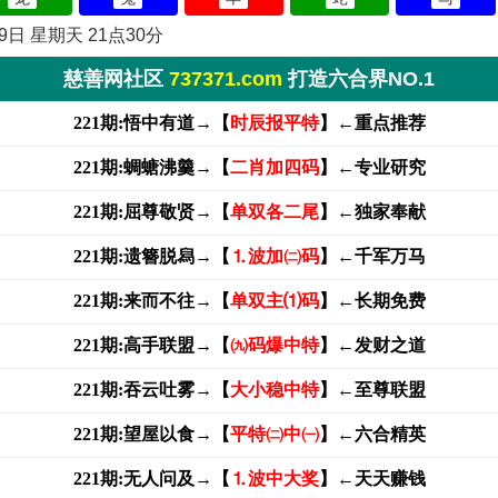
慈善网社区
737371.com
打造六合界NO.1
221期:悟中有道→【
时辰报平特
】←重点推荐
221期:蜩螗沸羹→【
二肖加四码
】←专业研究
221期:屈尊敬贤→【
单双各二尾
】←独家奉献
221期:遗簪脱舄→【
⒈波加㈡码
】←千军万马
221期:来而不往→【
单双主⑴码
】←长期免费
221期:高手联盟→【
㈨码爆中特
】←发财之道
221期:吞云吐雾→【
大小稳中特
】←至尊联盟
221期:望屋以食→【
平特㈡中㈠
】←六合精英
221期:无人问及→【
⒈波中大奖
】←天天赚钱