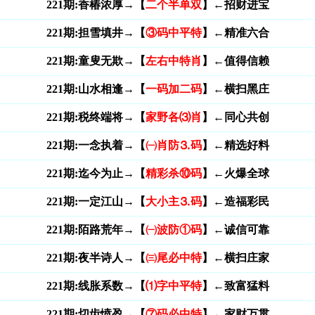
221期:香椿浓厚→【
二个半单双
】←招财进宝
221期:担雪填井→【
③码中平特
】←精准六合
221期:童叟无欺→【
左右中特肖
】←值得信赖
221期:山水相逢→【
一码加二码
】←横扫黑庄
221期:税终端将→【
家野各⑶肖
】←同心共创
221期:一念执着→【
㈠肖防⒊码
】←精选好料
221期:迄今为止→【
精彩杀⑩码
】←火爆全球
221期:一定江山→【
大小主⒊码
】←造福彩民
221期:陌路荒年→【
㈠波防①码
】←诚信可靠
221期:夜半诗人→【
㈢尾必中特
】←横扫庄家
221期:线胀系数→【
⑴字中平特
】←致富猛料
221期:切齿愤盈→【
⑦码必中特
】←家财万贯