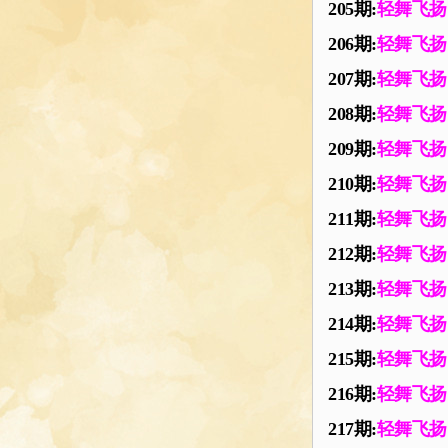
205期:
轻舞飞扬
206期:
轻舞飞扬
207期:
轻舞飞扬
208期:
轻舞飞扬
209期:
轻舞飞扬
210期:
轻舞飞扬
211期:
轻舞飞扬
212期:
轻舞飞扬
213期:
轻舞飞扬
214期:
轻舞飞扬
215期:
轻舞飞扬
216期:
轻舞飞扬
217期:
轻舞飞扬