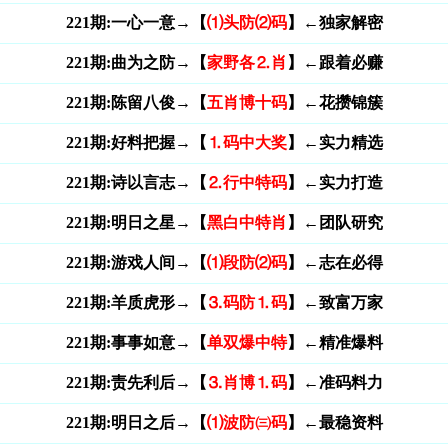
221期:一心一意→【
⑴头防⑵码
】←独家解密
221期:曲为之防→【
家野各⒉肖
】←跟着必赚
221期:陈留八俊→【
五肖博十码
】←花攒锦簇
221期:好料把握→【
⒈码中大奖
】←实力精选
221期:诗以言志→【
⒉行中特码
】←实力打造
221期:明日之星→【
黑白中特肖
】←团队研究
221期:游戏人间→【
⑴段防⑵码
】←志在必得
221期:羊质虎形→【
⒊码防⒈码
】←致富万家
221期:事事如意→【
单双爆中特
】←精准爆料
221期:责先利后→【
⒊肖博⒈码
】←准码料力
221期:明日之后→【
⑴波防㈢码
】←最稳资料