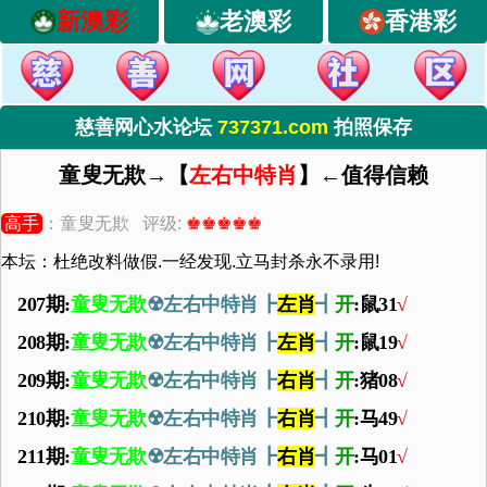
新澳彩
老澳彩
香港彩
慈善网心水论坛
737371.com
拍照保存
童叟无欺→【
左右中特肖
】←值得信赖
高手
：童叟无欺 评级:
♚♚♚♚♚
本坛：杜绝改料做假.一经发现.立马封杀永不录用!
207期:
童叟无欺
☢
左右中特肖
┣
左肖
┫
开
:鼠31
√
208期:
童叟无欺
☢
左右中特肖
┣
左肖
┫
开
:鼠19
√
209期:
童叟无欺
☢
左右中特肖
┣
右肖
┫
开
:猪08
√
210期:
童叟无欺
☢
左右中特肖
┣
右肖
┫
开
:马49
√
211期:
童叟无欺
☢
左右中特肖
┣
右肖
┫
开
:马01
√