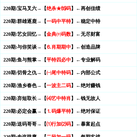
220期:宝马叉六→【
绝杀★⒂码
】←再创佳绩
220期:群雄逐鹿→【
一码中平特
】←稳定中特
220期:艺女回忆→【
金典㈩码数
】←无尽财富
220期:与你笑谈→【
⒍肖期期中
】←创造品牌
220期:鱼与熊掌→【
平特四必中
】←专业解码
220期:切骨之仇→【
㈠尾中特码
】←内部公式
220期:渔乡春色→【
一波主二码
】←绝对赚钱
220期:弃短取长→【
⑷艺中特肖
】←钱无故人
220期:必定会赢→【
⒈码爆平特
】←绝对保证
220期:送码哥哥→【
⑴行加⑵码
】←暴富起点
220期:专恣跋扈→【
二段加一码
】←每期实战