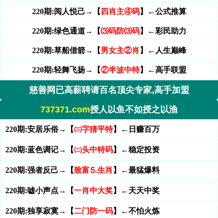
220期:阅人悦己→【
四肖主④码
】←公式推算
220期:绿色通道→【
⑶码防⑶码
】←彩民助力
220期:草船借箭→【
男女主②肖
】←人生巅峰
220期:轻舞飞扬→【
②半波中特
】←高手联盟
慈善网已高薪聘请百名顶尖专家,高手加盟
737371.com
授人以鱼不如授之以渔
220期:安居乐俗→【
㈢字猜平特
】←日赚百万
220期:蓝色调记→【
㈡头中特码
】←稳定投资
220期:强者反己→【
致富⒌生肖
】←最猛爆料
220期:嘘小声点→【
一肖中大奖
】←天天中奖
220期:独享寂寞→【
二门防一码
】←不怕火炼