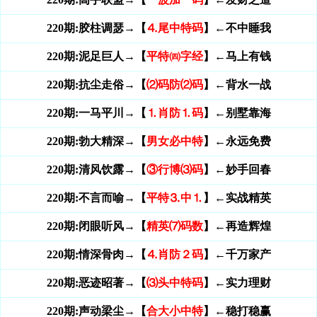
220期:胶柱调瑟→【
⒋尾中特码
】←不中睡我
220期:泥足巨人→【
平特㈣字经
】←马上有钱
220期:抗尘走俗→【
⑵码防⑵码
】←背水一战
220期:一马平川→【
⒈肖防⒈码
】←别墅靠海
220期:勃大精深→【
男女必中特
】←永远免费
220期:清风饮露→【
③行博⑶码
】←妙手回春
220期:不言而喻→【
平特⒊中⒈
】←实战精英
220期:闭眼听风→【
精英⑺码数
】←再造辉煌
220期:情深骨肉→【
⒋肖防２码
】←千万家产
220期:恶迹昭著→【
⑶头中特码
】←实力理财
220期:声动梁尘→【
合大小中特
】←稳打稳赢