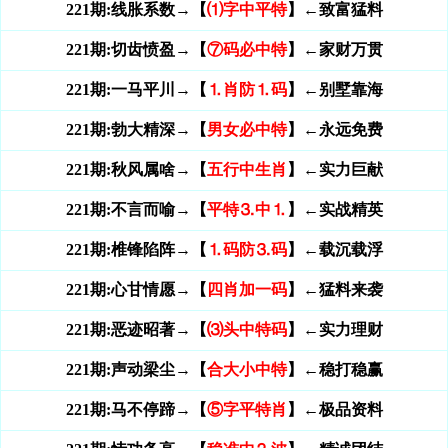
221期:线胀系数→【
⑴字中平特
】←致富猛料
221期:切齿愤盈→【
⑦码必中特
】←家财万贯
221期:一马平川→【
⒈肖防⒈码
】←别墅靠海
221期:勃大精深→【
男女必中特
】←永远免费
221期:秋风属啥→【
五行中生肖
】←实力巨献
221期:不言而喻→【
平特⒊中⒈
】←实战精英
221期:椎锋陷阵→【
⒈码防⒊码
】←载沉载浮
221期:心甘情愿→【
四肖加一码
】←猛料来袭
221期:恶迹昭著→【
⑶头中特码
】←实力理财
221期:声动梁尘→【
合大小中特
】←稳打稳赢
221期:马不停蹄→【
⑤字平特肖
】←极品资料