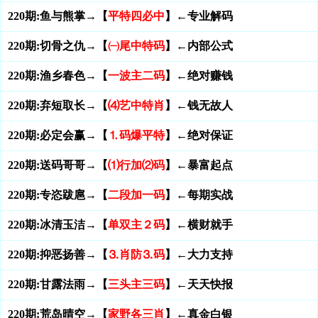
220期:鱼与熊掌→【
平特四必中
】←专业解码
220期:切骨之仇→【
㈠尾中特码
】←内部公式
220期:渔乡春色→【
一波主二码
】←绝对赚钱
220期:弃短取长→【
⑷艺中特肖
】←钱无故人
220期:必定会赢→【
⒈码爆平特
】←绝对保证
220期:送码哥哥→【
⑴行加⑵码
】←暴富起点
220期:专恣跋扈→【
二段加一码
】←每期实战
220期:冰清玉洁→【
单双主２码
】←横财就手
220期:抑恶扬善→【
⒊肖防⒊码
】←大力支持
220期:甘露法雨→【
三头主三码
】←天天快报
220期:荒岛晴空→【
家野各三肖
】←真金白银