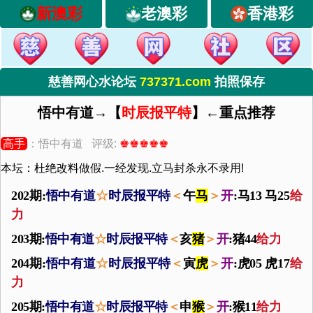
新澳彩
老澳彩
香港彩
慈善网心水论坛
737371.com
拍照保存
悟中有道→【
时辰报平特
】←重点推荐
高手
：悟中有道 评级:
♚♚♚♚♚
本坛：杜绝改料做假.一经发现.立马封杀永不录用!
202期:
悟中有道
☆
时辰报平特
＜
午
马
＞
开
:马13 马25
给
力
203期:
悟中有道
☆
时辰报平特
＜
亥
猪
＞
开
:猪44
给力
204期:
悟中有道
☆
时辰报平特
＜
寅
虎
＞
开
:虎05 虎17
给
力
205期:
悟中有道
☆
时辰报平特
＜
申
猴
＞
开
:猴11
给力