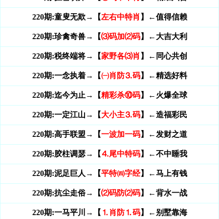
220期:童叟无欺→【
左右中特肖
】←值得信赖
220期:珍禽奇兽→【
⑶码加⑵码
】←大吉大利
220期:税终端将→【
家野各⑶肖
】←同心共创
220期:一念执着→【
㈠肖防⒊码
】←精选好料
220期:迄今为止→【
精彩杀⑩码
】←火爆全球
220期:一定江山→【
大小主⒊码
】←造福彩民
220期:高手联盟→【
一波加一码
】←发财之道
220期:胶柱调瑟→【
⒋尾中特码
】←不中睡我
220期:泥足巨人→【
平特㈣字经
】←马上有钱
220期:抗尘走俗→【
⑵码防⑵码
】←背水一战
220期:一马平川→【
⒈肖防⒈码
】←别墅靠海