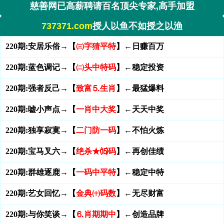
慈善网已高薪聘请百名顶尖专家,高手加盟
737371.com
授人以鱼不如授之以渔
220期:安居乐俗→【
㈢字猜平特
】←日赚百万
220期:蓝色调记→【
㈡头中特码
】←稳定投资
220期:强者反己→【
致富⒌生肖
】←最猛爆料
220期:嘘小声点→【
一肖中大奖
】←天天中奖
220期:独享寂寞→【
二门防一码
】←不怕火炼
220期:宝马叉六→【
绝杀★⒂码
】←再创佳绩
220期:群雄逐鹿→【
一码中平特
】←稳定中特
220期:艺女回忆→【
金典㈩码数
】←无尽财富
220期:与你笑谈→【
⒍肖期期中
】←创造品牌