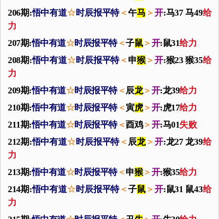
206期:
悟中有道
☆
时辰报平特
＜
午
马
＞
开
:马37 马49
给
力
207期:
悟中有道
☆
时辰报平特
＜
子
鼠
＞
开
:鼠31
给力
208期:
悟中有道
☆
时辰报平特
＜
申
猴
＞
开
:猴23 猴35
给
力
209期:
悟中有道
☆
时辰报平特
＜
辰
龙
＞
开
:龙39
给力
210期:
悟中有道
☆
时辰报平特
＜
寅
虎
＞
开
:虎17
给力
211期:
悟中有道
☆
时辰报平特
＜
酉鸡
＞
开
:马01
失败
212期:
悟中有道
☆
时辰报平特
＜
辰
龙
＞
开
:龙27 龙39
给
力
213期:
悟中有道
☆
时辰报平特
＜
申
猴
＞
开
:猴35
给力
214期:
悟中有道
☆
时辰报平特
＜
子
鼠
＞
开
:鼠31 鼠43
给
力