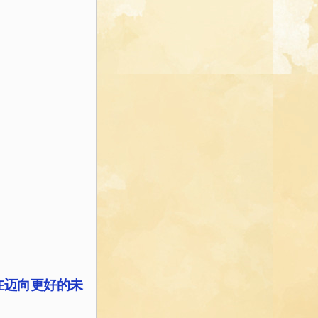
在迈向更好的未