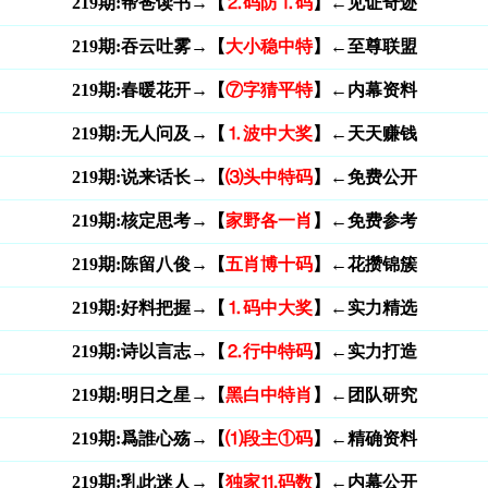
219期:帮爸读书→【
⒉码防⒈码
】←见证奇迹
219期:吞云吐雾→【
大小稳中特
】←至尊联盟
219期:春暖花开→【
⑦字猜平特
】←内幕资料
219期:无人问及→【
⒈波中大奖
】←天天赚钱
219期:说来话长→【
⑶头中特码
】←免费公开
219期:核定思考→【
家野各一肖
】←免费参考
219期:陈留八俊→【
五肖博十码
】←花攒锦簇
219期:好料把握→【
⒈码中大奖
】←实力精选
219期:诗以言志→【
⒉行中特码
】←实力打造
219期:明日之星→【
黑白中特肖
】←团队研究
219期:爲誰心殇→【
⑴段主①码
】←精确资料
219期:乳此迷人→【
独家⒒码数
】←内幕公开