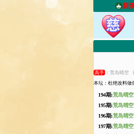
新
高手
：荒岛晴空 
本坛：杜绝改料做假
194期:
荒岛晴空
195期:
荒岛晴空
196期:
荒岛晴空
197期:
荒岛晴空