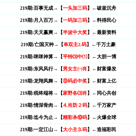
219期:百事无成→【
一头加三码
】←破釜沉舟
219期:月入百万→【
一码加三码
】←料得民心
219期:天天赢爽→【
半波中大奖
】←最新资料
219期:亡国灭种→【
单双主2.码
】←千万土豪
219期:咪咪神算→【
平特⑶中⑴
】←大胆一博
219期:东风风行→【
男女主㈠肖
】←财富爆发
219期:龙翔凤舞→【
⑨码必中奖
】←财富上亿
219期:税终端将→【
家野各⑶肖
】←同心共创
219期:情深骨肉→【
⒋肖防２码
】←千万家产
219期:迄今为止→【
精彩杀⑩码
】←火爆全球
219期:一定江山→【
大小主⒊码
】←造福彩民