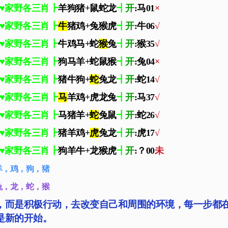
♥
家野各三肖
┣
羊狗猪+鼠蛇龙
┫
开
:马01
×
♥
家野各三肖
┣
牛
猪鸡+兔猴虎
┫
开
:牛06
√
♥
家野各三肖
┣
牛鸡马+蛇
猴
兔
┫
开
:猴35
√
♥
家野各三肖
┣
狗马羊+蛇鼠猴
┫
开
:兔04
×
♥
家野各三肖
┣
猪牛狗+
蛇
兔龙
┫
开
:蛇14
√
♥
家野各三肖
┣
马
羊鸡+虎龙兔
┫
开
:马37
√
♥
家野各三肖
┣
马猪羊+
蛇
兔鼠
┫
开
:蛇26
√
♥
家野各三肖
┣
猪羊鸡+
虎
兔龙
┫
开
:虎17
√
♥
家野各三肖
┣
狗羊牛+龙猴虎
┫
开
:？00
未
羊，鸡，狗，猪
兔，龙，蛇，猴
，而是积极行动，去改变自己和周围的环境，每一步都
是新的开始。